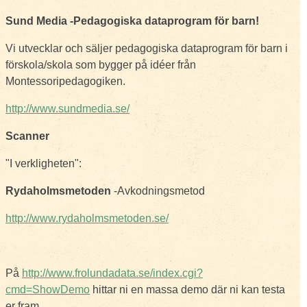
Sund Media -
Pedagogiska dataprogram för barn!
Vi utvecklar och säljer pedagogiska dataprogram för barn i
förskola/skola som bygger på idéer från
Montessoripedagogiken.
http://www.sundmedia.se/
Scanner
"I verkligheten":
Rydaholmsmetoden
-Avkodningsmetod
http://www.rydaholmsmetoden.se/
På
http://www.frolundadata.se/index.cgi?
cmd=ShowDemo
hittar ni en massa demo där ni kan testa
er fram.