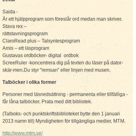
Saida -
Är ett hjälpprogram som föreslår ord medan man skriver.
Stava rex –
rättstavningsprogram
ClaroRead plus – Talsyntesprogram
Amis – ett läsprogram
Gustavas ordböcker- digital ordbok
ScreeRuler -koncentrera dig på texten du läser på dator-
skär-men.Du styr ”remsan” eller linjen med musen.
Talböcker i olika former
Personer med läsnedsättning - permanenta eller tillfälliga -
får låna talböcker. Prata med ditt bibliotek.
(Talboks- och punktskriftsbiblioteket bytte den 1 januari
2013 namn till) Myndigheten för tillgängliga medier, MTM.
http://www.mtm.se/