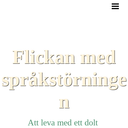
HEM
BLOGG
TEXTER
SAMARBETEN
Flickan med
TIPS
HJÄLPMEDEL
språkstörninge
LÄNKAR
n
Att leva med ett dolt