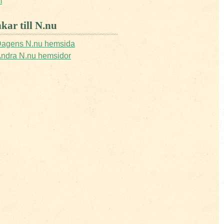
m
kar till N.nu
agens N.nu hemsida
ndra N.nu hemsidor