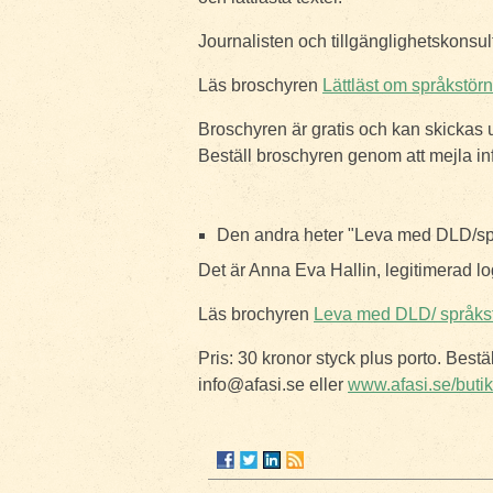
Journalisten och tillgänglighetskonsult
Läs broschyren
Lättläst om språkstör
Broschyren är gratis och kan skickas u
Beställ broschyren genom att mejla in
Den andra heter "Leva med DLD/språ
Det är Anna Eva Hallin, legitimerad l
Läs brochyren
Leva med DLD/ språks
Pris: 30 kronor styck plus porto. Bestäl
info@afasi.se eller
www.afasi.se/butik