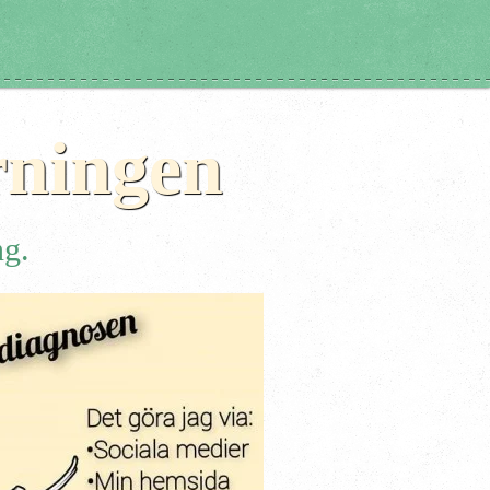
rningen
ng.