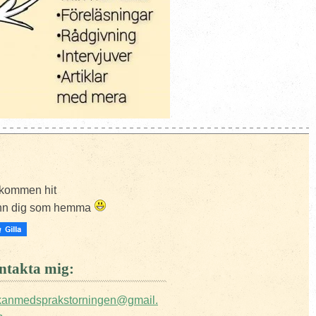
kommen hit
nn dig som hemma
takta mig:
ckanmedsprakstorningen@gmail.