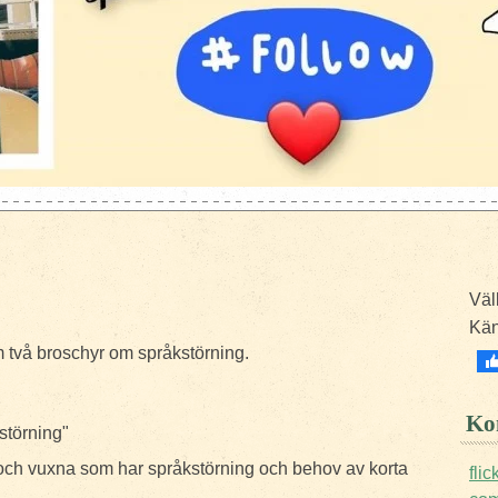
Väl
Kä
m två broschyr om språkstörning.
Kon
störning"
 och vuxna som har språkstörning och behov av korta
fli