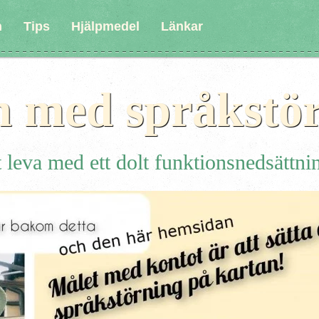
n
Tips
Hjälpmedel
Länkar
n med språkstö
 leva med ett dolt funktionsnedsättni