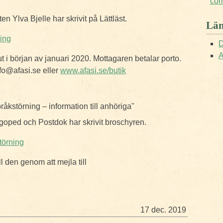
co
en Ylva Bjelle har skrivit på Lättläst.
Län
ning
D
A
t i början av januari 2020. Mottagaren betalar porto.
fo@afasi.se eller
www.afasi.se/butik
kstörning – information till anhöriga"
ogoped och Postdok har skrivit broschyren.
törning
l den genom att mejla till
17 dec. 2019