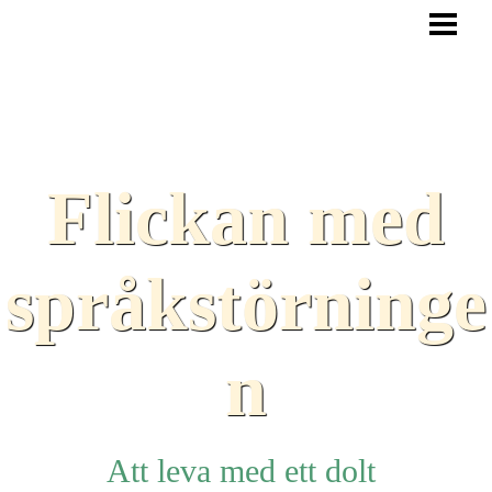
HEM
BLOGG
TEXTER
SAMARBETEN
Flickan med
TIPS
HJÄLPMEDEL
språkstörninge
LÄNKAR
n
Att leva med ett dolt