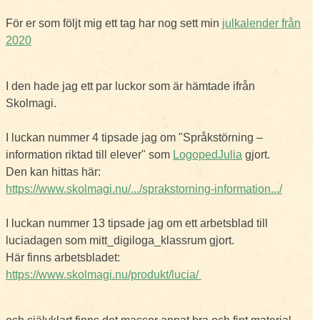
För er som följt mig ett tag har nog sett min
julkalender från
2020
I den hade jag ett par luckor som är hämtade ifrån
Skolmagi.
I luckan nummer 4 tipsade jag om "Språkstörning –
information riktad till elever" som
LogopedJulia
gjort.
Den kan hittas här:
https://www.skolmagi.nu/.../sprakstorning-information.../
I luckan nummer 13 tipsade jag om ett arbetsblad till
luciadagen som mitt_digiloga_klassrum gjort.
Här finns arbetsbladet:
https://www.skolmagi.nu/produkt/lucia/