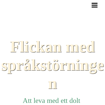
HEM
BLOGG
TEXTER
SAMARBETEN
Flickan med
TIPS
HJÄLPMEDEL
språkstörninge
LÄNKAR
n
Att leva med ett dolt