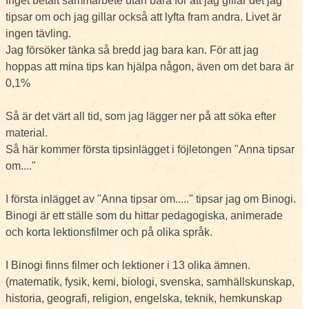
Inget betalt sammarbete utan bara för att jag gillar det jag
tipsar om och jag gillar också att lyfta fram andra. Livet är
ingen tävling.
Jag försöker tänka så bredd jag bara kan. För att jag
hoppas att mina tips kan hjälpa någon, även om det bara är
0,1%
Så är det värt all tid, som jag lägger ner på att söka efter
material.
Så här kommer första tipsinlägget i föjletongen "Anna tipsar
om...."
I första inlägget av "Anna tipsar om....." tipsar jag om Binogi.
Binogi är ett ställe som du hittar pedagogiska, animerade
och korta lektionsfilmer och på olika språk.
I Binogi finns filmer och lektioner i 13 olika ämnen.
(matematik, fysik, kemi, biologi, svenska, samhällskunskap,
historia, geografi, religion, engelska, teknik, hemkunskap