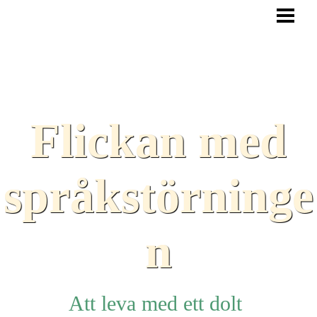
HEM
BLOGG
TEXTER
SAMARBETEN
Flickan med
TIPS
HJÄLPMEDEL
språkstörninge
LÄNKAR
n
Att leva med ett dolt