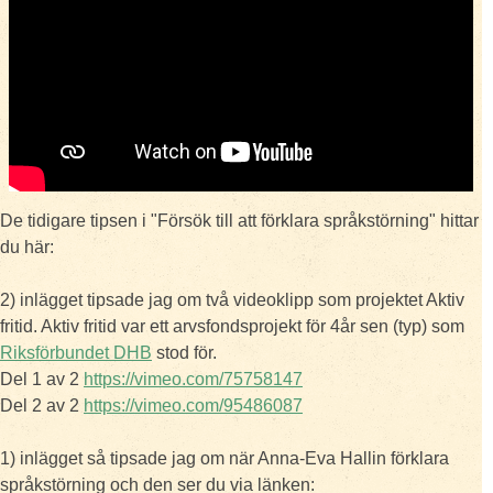
De tidigare tipsen i "Försök till att förklara språkstörning" hittar
du här:
2) inlägget tipsade jag om två videoklipp som projektet Aktiv
fritid. Aktiv fritid var ett arvsfondsprojekt för 4år sen (typ) som
Riksförbundet DHB
stod för.
Del 1 av 2
https://vimeo.com/75758147
Del 2 av 2
https://vimeo.com/95486087
1) inlägget så tipsade jag om när Anna-Eva Hallin förklara
språkstörning och den ser du via länken: