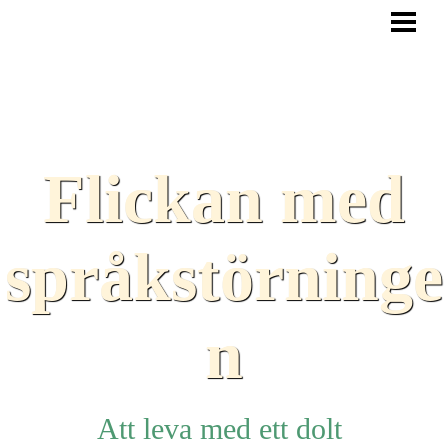
HEM
BLOGG
TEXTER
SAMARBETEN
Flickan med
TIPS
HJÄLPMEDEL
språkstörninge
LÄNKAR
n
Att leva med ett dolt