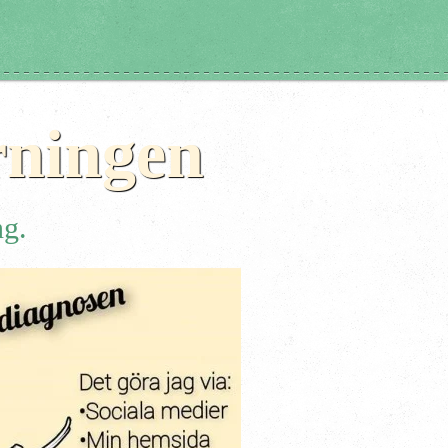
rningen
ng.