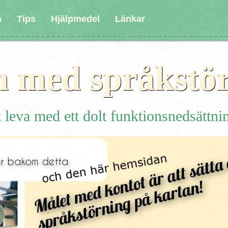
n
Tips
Hjälpmedel
Länkar
n med språkstö
 leva med ett dolt funktionsnedsättni