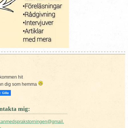
kommen hit
nn dig som hemma
takta mig:
ckanmedsprakstorningen@gmail.