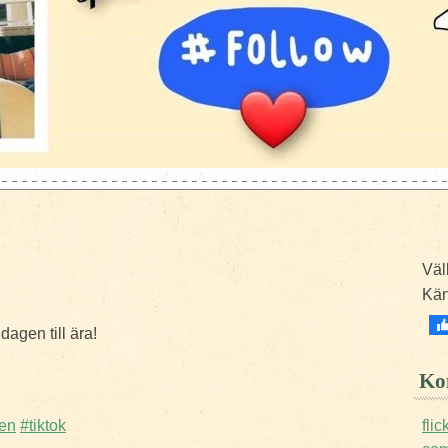
Väl
Kä
dagen till ära!
Kon
gen
#tiktok
fli