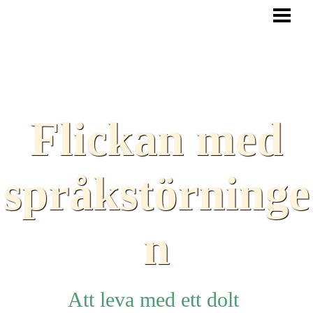
HEM
BLOGG
TEXTER
SAMARBETEN
Flickan med
TIPS
HJÄLPMEDEL
språkstörninge
LÄNKAR
n
Att leva med ett dolt