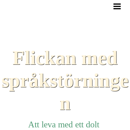
HEM
BLOGG
TEXTER
SAMARBETEN
Flickan med
TIPS
HJÄLPMEDEL
språkstörninge
LÄNKAR
n
Att leva med ett dolt