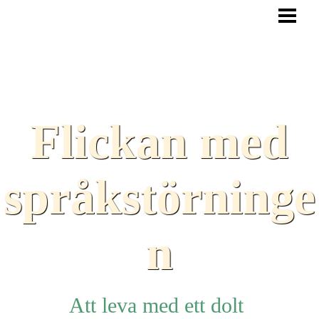
HEM
BLOGG
TEXTER
SAMARBETEN
Flickan med
TIPS
HJÄLPMEDEL
språkstörninge
LÄNKAR
n
Att leva med ett dolt