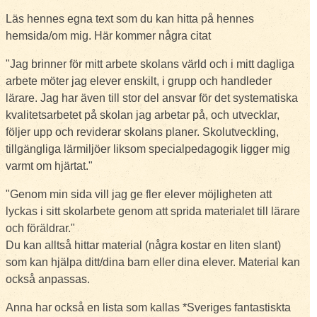
Läs hennes egna text som du kan hitta på hennes
hemsida/om mig. Här kommer några citat
"Jag brinner för mitt arbete skolans värld och i mitt dagliga
arbete möter jag elever enskilt, i grupp och handleder
lärare. Jag har även till stor del ansvar för det systematiska
kvalitetsarbetet på skolan jag arbetar på, och utvecklar,
följer upp och reviderar skolans planer. Skolutveckling,
tillgängliga lärmiljöer liksom specialpedagogik ligger mig
varmt om hjärtat."
"Genom min sida vill jag ge fler elever möjligheten att
lyckas i sitt skolarbete genom att sprida materialet till lärare
och föräldrar."
Du kan alltså hittar material (några kostar en liten slant)
som kan hjälpa ditt/dina barn eller dina elever. Material kan
också anpassas.
Anna har också en lista som kallas *Sveriges fantastiskta