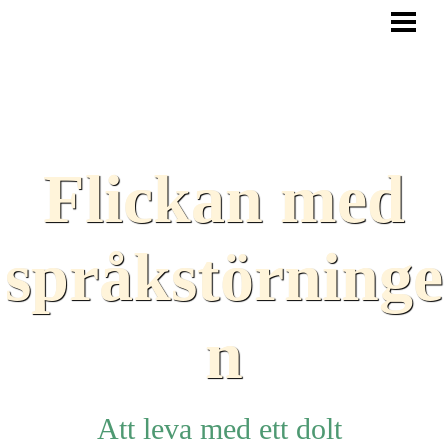
HEM
BLOGG
TEXTER
SAMARBETEN
Flickan med
TIPS
HJÄLPMEDEL
språkstörninge
LÄNKAR
n
Att leva med ett dolt