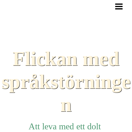
HEM
BLOGG
TEXTER
SAMARBETEN
Flickan med
TIPS
HJÄLPMEDEL
språkstörninge
LÄNKAR
n
Att leva med ett dolt