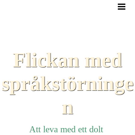
HEM
BLOGG
TEXTER
SAMARBETEN
Flickan med
TIPS
HJÄLPMEDEL
språkstörninge
LÄNKAR
n
Att leva med ett dolt