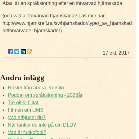
Afasi är en språkstörning efter en förvärvad hjärnskada.
(och vad är förvärvad hjärnskada? Läs mer här:
http://www.hjarnkraft.nu/sv/hjarnskador/typer_av_hjarnskad
or/forvarvade_hjarnskador)
17 okt. 2017
Andra inlägg
Röster från andra, Kerstin.
Poddar om språkstörning - 2023år
Tre olika Citat.
Filmen om UMS
Vad erbjuder du?
När tänker du inte på din DLD?
Vad är funkofobi?