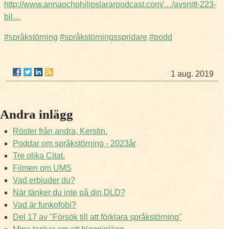
http://www.annaochphilipslararpodcast.com/…/avsnitt-223-
bil…
#
språkstörning
#
språkstörningsspridare
#
podd
1 aug. 2019
Andra inlägg
Röster från andra, Kerstin.
Poddar om språkstörning - 2023år
Tre olika Citat.
Filmen om UMS
Vad erbjuder du?
När tänker du inte på din DLD?
Vad är funkofobi?
Del 17 av "Försök till att förklara språkstörning"