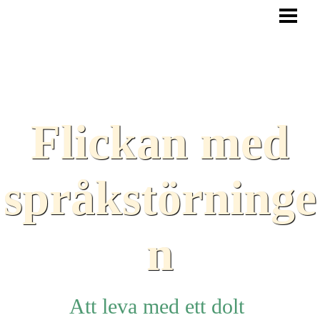
HEM
BLOGG
TEXTER
SAMARBETEN
Flickan med
TIPS
HJÄLPMEDEL
språkstörninge
LÄNKAR
n
Att leva med ett dolt