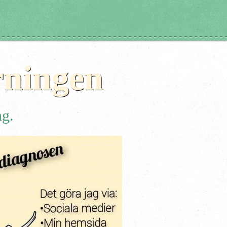
rningen
ng.