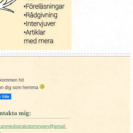
kommen hit
nn dig som hemma
takta mig:
ckanmedsprakstorningen@gmail.