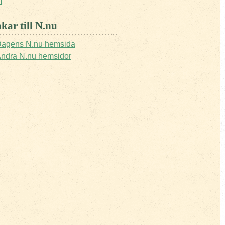
m
kar till N.nu
agens N.nu hemsida
ndra N.nu hemsidor