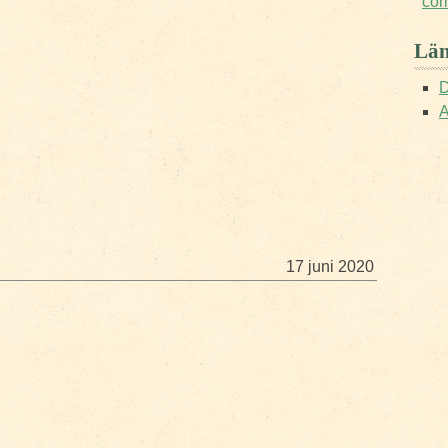
co
Län
D
A
17 juni 2020