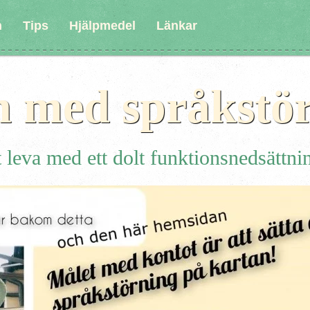
n
Tips
Hjälpmedel
Länkar
n med språkstö
 leva med ett dolt funktionsnedsättni