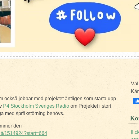
Väl
Kä
m också jobbar med projektet äntligen som starta upp
av
P4 Stockholm Sveriges Radio
om Projektet i stort
ga med språkstörning behövs.
Kon
kommer den
fli
nitt/1514924?start=664