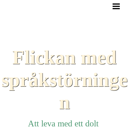
HEM
BLOGG
TEXTER
SAMARBETEN
Flickan med
TIPS
HJÄLPMEDEL
språkstörninge
LÄNKAR
n
Att leva med ett dolt