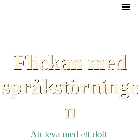
HEM
BLOGG
TEXTER
SAMARBETEN
Flickan med
TIPS
HJÄLPMEDEL
språkstörninge
LÄNKAR
n
Att leva med ett dolt