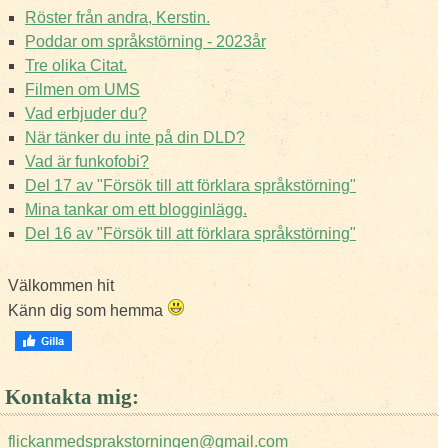
Röster från andra, Kerstin.
Poddar om språkstörning - 2023år
Tre olika Citat.
Filmen om UMS
Vad erbjuder du?
När tänker du inte på din DLD?
Vad är funkofobi?
Del 17 av "Försök till att förklara språkstörning"
Mina tankar om ett blogginlägg.
Del 16 av "Försök till att förklara språkstörning"
Välkommen hit
Känn dig som hemma
Kontakta mig:
flickanmedsprakstorningen@gmail.com