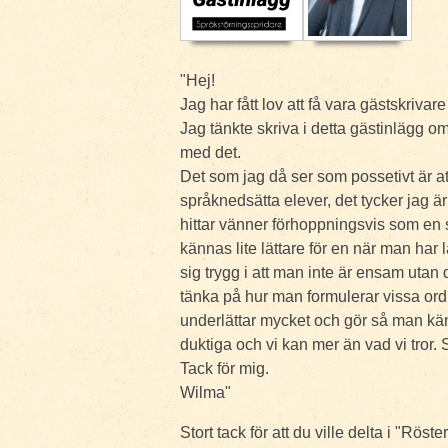
"Hej!
Jag har fått lov att få vara gästskrivar
Jag tänkte skriva i detta gästinlägg o
med det.
Det som jag då ser som possetivt är at
språknedsätta elever, det tycker jag ä
hittar vänner förhoppningsvis som en
kännas lite lättare för en när man ha
sig trygg i att man inte är ensam uta
tänka på hur man formulerar vissa ord 
underlättar mycket och gör så man kä
duktiga och vi kan mer än vad vi tror.
Tack för mig.
Wilma"
Stort tack för att du ville delta i "Röst