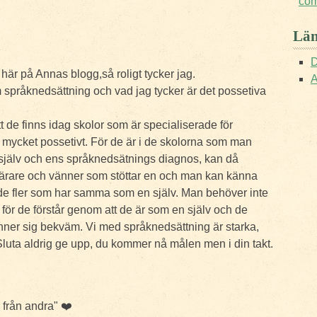
co
Län
D
e här på Annas blogg,så roligt tycker jag.
A
m språknedsättning och vad jag tycker är det possetiva
t de finns idag skolor som är specialiserade för
r mycket possetivt. För de är i de skolorna som man
 själv och ens språknedsätnings diagnos, kan då
r lärare och vänner som stöttar en och man kan känna
n de fler som har samma som en själv. Man behöver inte
för de förstår genom att de är som en själv och de
nner sig bekväm. Vi med språknedsättning är starka,
 Sluta aldrig ge upp, du kommer nå målen men i din takt.
er från andra"
❤️