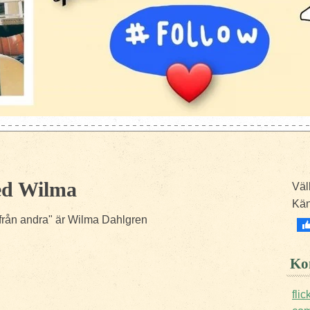
ed Wilma
Väl
Kä
r från andra" är Wilma Dahlgren
Kon
fli