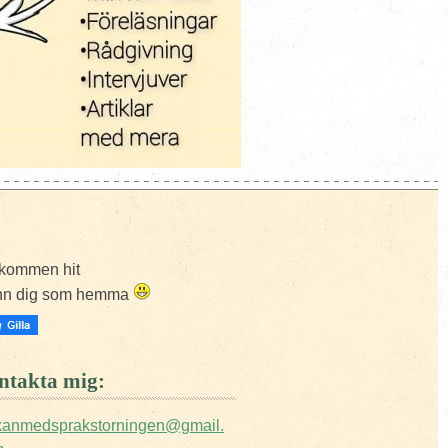
kommen hit
nn dig som hemma
takta mig:
ckanmedsprakstorningen@gmail.