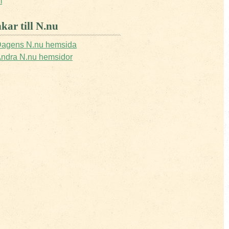
m
kar till N.nu
agens N.nu hemsida
ndra N.nu hemsidor