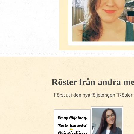
Röster från andra m
Först ut i den nya följetongen "Röste