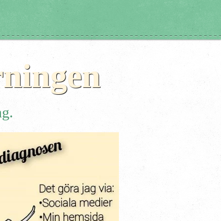
rningen
ng.