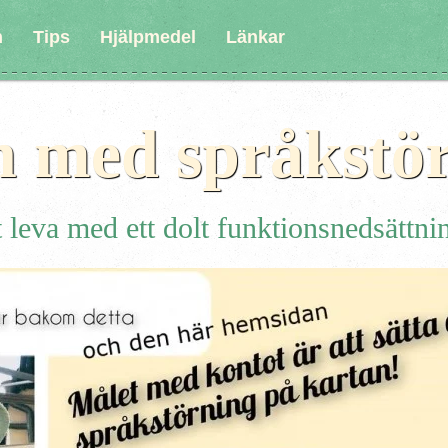
n
Tips
Hjälpmedel
Länkar
n med språkstö
 leva med ett dolt funktionsnedsättni