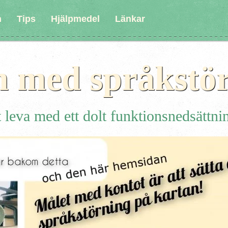
n
Tips
Hjälpmedel
Länkar
n med språkstö
 leva med ett dolt funktionsnedsättni