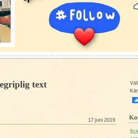
griplig text
Väl
Kä
Kon
17 juni 2019
fli