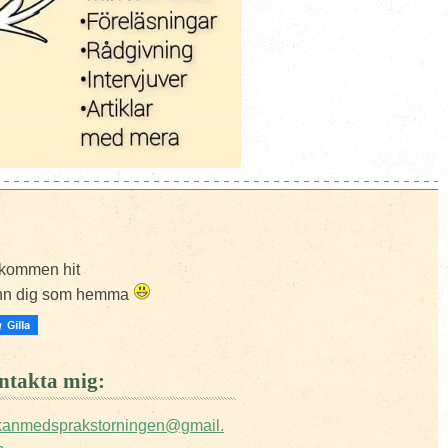
kommen hit
nn dig som hemma
takta mig:
ckanmedsprakstorningen@gmail.