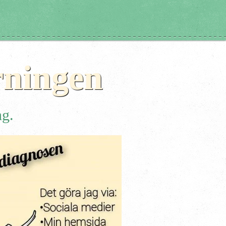
rningen
ng.