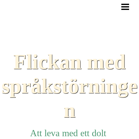
HEM
BLOGG
TEXTER
SAMARBETEN
Flickan med
TIPS
HJÄLPMEDEL
språkstörninge
LÄNKAR
n
Att leva med ett dolt