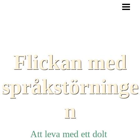
HEM
BLOGG
TEXTER
SAMARBETEN
Flickan med
TIPS
HJÄLPMEDEL
språkstörninge
LÄNKAR
n
Att leva med ett dolt