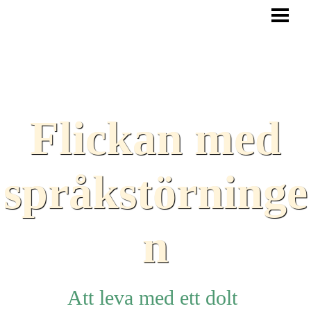
HEM
BLOGG
TEXTER
SAMARBETEN
Flickan med
TIPS
HJÄLPMEDEL
språkstörninge
LÄNKAR
n
Att leva med ett dolt