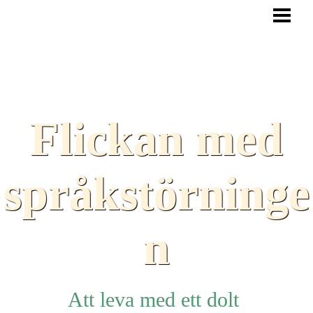
HEM
BLOGG
TEXTER
SAMARBETEN
Flickan med
TIPS
HJÄLPMEDEL
språkstörninge
LÄNKAR
n
Att leva med ett dolt