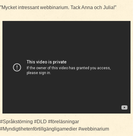
”Mycket intressant webbinarium. Tack Anna och Julia!”
#Språkstörning #DLD #föreläsningar
#Myndigtihetenförtillgängligamedier #webbinarium